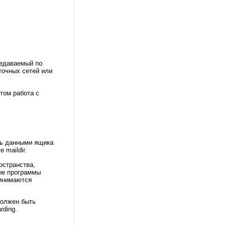
редаваемый по
точных сетей или
том работа с
ть данными ящика
 maildir.
остранства,
ые программы
принимаются
должен быть
rding.