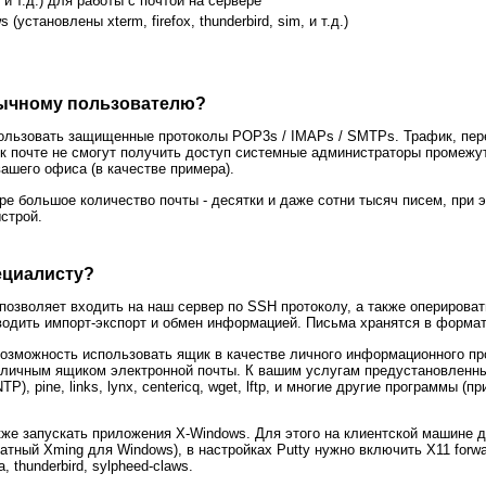
и т.д.) для работы с почтой на сервере
становлены xterm, firefox, thunderbird, sim, и т.д.)
ычному пользователю?
ользовать защищенные протоколы POP3s / IMAPs / SMTPs. Трафик, пе
 к почте не смогут получить доступ системные администраторы промежу
ашего офиса (в качестве примера).
е большое количество почты - десятки и даже сотни тысяч писем, при э
строй.
ециалисту?
позволяет входить на наш сервер по SSH протоколу, а также оперирова
водить импорт-экспорт и обмен информацией. Письма хранятся в формате
озможность использовать ящик в качестве личного информационного пр
м личным ящиком электронной почты. К вашим услугам предустановленн
, pine, links, lynx, centericq, wget, lftp, и многие другие программы (
же запускать приложения X-Windows. Для этого на клиентской машине 
тный Xming для Windows), в настройках Putty нужно включить X11 forwa
, thunderbird, sylpheed-claws.