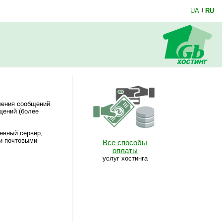
UA
|
RU
чения сообщений
щений (более
енный сервер,
ми почтовыми
Все способы
оплаты
услуг хостинга