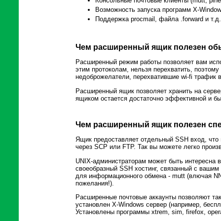
Консольные почтовые клиенты (mutt, pine 
Возможность запуска программ X-Windows (у
Поддержка procmail, файла .forward и т.д.
Чем расширенный ящик полезен об
Расширенный режим работы позволяет вам исп
этим протоколам, нельзя перехватить, поэтому
недоброжелатели, перехватившие wi-fi трафик в
Расширенный ящик позволяет хранить на сервер
ящиком остается достаточно эффективной и бы
Чем расширенный ящик полезен сп
Ящик предоставляет отдельный SSH вход, что 
через SCP или FTP. Так вы можете легко произ
UNIX-администраторам может быть интересна в
своеобразный SSH хостинг, связанный с ваши
для информационного обмена - mutt (влючая NNTP)
пожелания!).
Расширенные почтовые аккаунты позволяют так
установлен X-Windows сервер (например, беспла
Установлены программы xtrem, sim, firefox, opera