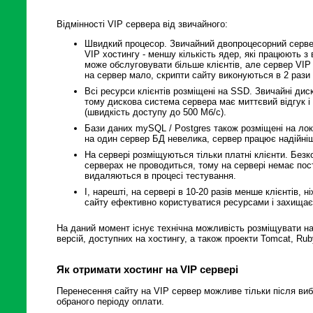
Відмінності VIP сервера від звичайного:
Швидкий процесор. Звичайний двопроцесорний сервер 
VIP хостингу - меншу кількість ядер, які працюють 
може обслуговувати більше клієнтів, але сервер VIP
на сервер мало, скрипти сайту виконуються в 2 раз
Всі ресурси клієнтів розміщені на SSD. Звичайні ди
тому дискова система сервера має миттєвий відгук і
(швидкість доступу до 500 Мб/с).
Бази даних mySQL / Postgres також розміщені на лок
на один сервер БД невелика, сервер працює надійні
На сервері розміщуються тільки платні клієнти. Безк
серверах не проводиться, тому на сервері немає пості
видаляються в процесі тестування.
І, нарешті, на сервері в 10-20 разів менше клієнтів,
сайту ефективно користуватися ресурсами і захищає 
На даний момент існує технічна можливість розміщувати на 
версій, доступних на хостингу, а також проекти Tomcat, Rub
Як отримати хостинг на VIP сервері
Перенесення сайту на VIP сервер можливе тільки після вибо
обраного періоду оплати.