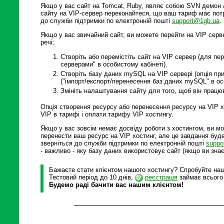
Якщо у вас сайт на Tomcat, Ruby, являє собою SVN демон 
сайту на VIP-сервер переконайтеся, що ваш тариф має потр
до служби підтримки по електронній пошті
support@1gb.ua
.
Якщо у вас звичайний сайт, ви можете перейти на VIP серве
речі:
Створіть або перемістіть сайт на VIP сервер (для пе
серверами" в особистому кабінеті).
Створіть базу даних mySQL на VIP сервері (опція при 
("імпорт/експорт/перенесення баз даних mySQL" в осо
Змініть налаштування сайту для того, щоб він працю
Опція створення ресурсу або перенесення ресурсу на VIP хо
VIP в тарифі і оплати тарифу VIP хостингу.
Якщо у вас зовсім немає досвіду роботи з хостингом, ви м
перенести ваш ресурс на VIP хостинг, але це завдання буде
зверніться до служби підтримки по електронній пошті
suppo
- важливо - яку базу даних використовує сайт (якщо ви знає
Бажаєте стати клієнтом нашого хостингу? Спробуйте наші
Тестовий період до 10 днів,
реєстрація
займає всього
Будемо раді бачити вас нашим клієнтом!