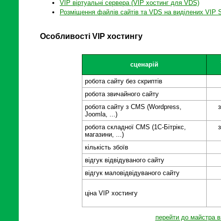
VIP віртуальні сервера (VIP хостинг для VDS)
Розміщення файлів сайтів та VDS на виділених VIP
Особливості VIP хостингу
сценарій
робота сайту без скриптів
робота звичайного сайту
робота сайту з CMS (Wordpress,
Joomla, ...)
робота складної CMS (1С-Бітрікс,
магазини, ...)
кількість збоїв
відгук відвідуваного сайту
відгук маловідвідуваного сайту
ціна VIP хостингу
перейти до майстра в