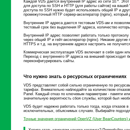
Каждой VDS дается внутренний IP адрес из сети 10.*. Этот
для доступа по SSH и HTTP (для работы сайтов) на вашей
доступа по SSH нужно будет использовать общий IP и друго
промежуточный HTTP сервер-акселератор (nginx), который 
Внутренние IP адреса даются тестовым VDS-ам и позволя
тестовый срок без выделения IP адреса, количество которы
Внутренний IP адрес позволяет работать только протоколу
через общий IP и гейт-акселератор (nginx). Никакие други
HTTPS и т.д. на внутреннем адресе настроить не получится
Коммерческая эксплуатация VDS включает в себя один или 
Переход с внутреннего IP адреса на внешний происходит б
переконфигурировать сайты.
Что нужно знать о ресурсных ограничениях
VDS представляет собой сильно ограниченную по ресурса
тарифах. Внимательно наблюдайте за количеством отказов
Panel. Каждый отказ по ключевым параметрам - памяти или
значительную вероятность сбоя службы, которой был необ
VDS будет надежно работать только тогда, когда отказов в
исключительных, объяснимых случаях. Выбирайте подход
Точные значения ограничений OpenVZ (User BeanCounters) 
Хотите стать клиентом нашего хостинга? Попробуйте наш