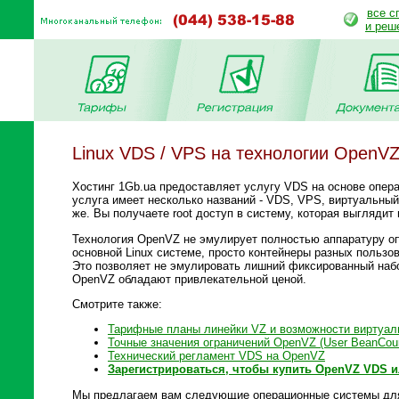
все с
и реш
Linux VDS / VPS на технологии OpenVZ
Хостинг 1Gb.ua предоставляет услугу VDS на основе опера
услуга имеет несколько названий - VDS, VPS, виртуальны
же. Вы получаете root доступ в систему, которая выглядит 
Технология OpenVZ не эмулирует полностью аппаратуру оп
основной Linux системе, просто контейнеры разных пользо
Это позволяет не эмулировать лишний фиксированный набор
OpenVZ обладают привлекательной ценой.
Смотрите также:
Тарифные планы линейки VZ и возможности виртуал
Точные значения ограничений OpenVZ (User BeanCoun
Технический регламент VDS на OpenVZ
Зарегистрироваться, чтобы купить OpenVZ VDS и
Мы предлагаем вам следующие операционные системы для