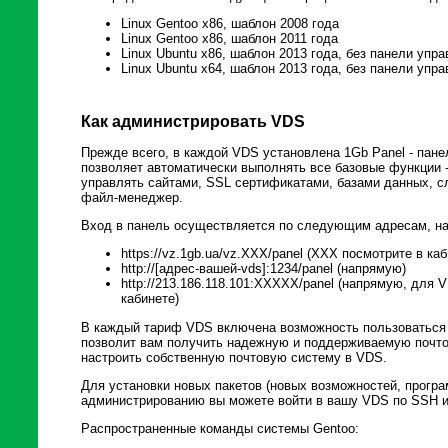
Linux Gentoo x86, шаблон 2008 года
Linux Gentoo x86, шаблон 2011 года
Linux Ubuntu x86, шаблон 2013 года, без панели упр
Linux Ubuntu x64, шаблон 2013 года, без панели упр
Как администрировать VDS
Прежде всего, в каждой VDS установлена 1Gb Panel - пане
позволяет автоматически выполнять все базовые функции 
управлять сайтами, SSL сертификатами, базами данных, с
файл-менеджер.
Вход в панель осуществляется по следующим адресам, на
https://vz.1gb.ua/vz.XXX/panel (XXX посмотрите в ка
http://[адрес-вашей-vds]:1234/panel (напрямую)
http://213.186.118.101:XXXXX/panel (напрямую, для
кабинете)
В каждый тариф VDS включена возможность пользоваться 
позволит вам получить надежную и поддерживаемую почт
настроить собственную почтовую систему в VDS.
Для установки новых пакетов (новых возможностей, програ
администрированию вы можете войти в вашу VDS по SSH 
Распространенные команды системы Gentoo: