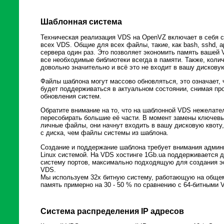
Шаблонная система
Техническая реализация VDS на OpenVZ включает в себя
всех VDS. Общие для всех файлы, такие, как bash, sshd, ap
сервера один раз. Это позволяет экономить память вашей 
все необходимые библиотеки всегда в памяти. Также, кол
довольно значительно и всё это не входит в вашу дисковую
Файлы шаблона могут массово обновляться, это означает, 
будет поддерживаться в актуальном состоянии, снимая пр
обновления систем.
Обратите внимание на то, что на шаблонной VDS нежелате
пересобирать большие её части. В момент замены ключевы
личные файлы, они начнут входить в вашу дисковую квоту
с диска, чем файлы системы из шаблона.
Создание и поддержание шаблона требует внимания админи
Linux системой. На VDS хостинге 1Gb.ua поддерживается д
систему портов, максимально подходящую для создания 
VDS.
Мы используем 32х битную систему, работающую на общем 
память примерно на 30 - 50 % по сравнению с 64-битными 
Система распределения IP адресов