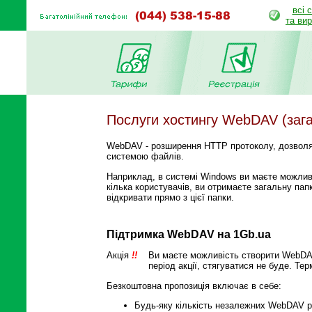
всі 
та ви
Послуги хостингу WebDAV (зага
WebDAV - розширення HTTP протоколу, дозволя
системою файлів.
Наприклад, в системі Windows ви маєте можлив
кілька користувачів, ви отримаєте загальну пап
відкривати прямо з цієї папки.
Підтримка WebDAV на 1Gb.ua
Акція
!!
Ви маєте можливість створити WebDAV
період акції, стягуватися не буде. Т
Безкоштовна пропозиція включає в себе:
Будь-яку кількість незалежних WebDAV р