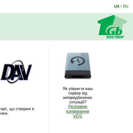
UA
|
RU
Як уберегти ваш
сервер від
непередбачених
ситуацій?
Резервне
рії, що створені в
копіювання
нені.
VDS