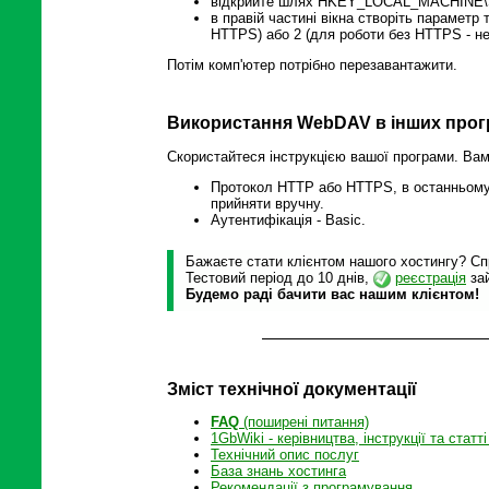
відкрийте шлях HKEY_LOCAL_MACHINE\SYS
в правій частині вікна створіть парамет
HTTPS) або 2 (для роботи без HTTPS - н
Потім комп'ютер потрібно перезавантажити.
Використання WebDAV в інших прог
Скористайтеся інструкцією вашої програми. Ва
Протокол HTTP або HTTPS, в останньому 
прийняти вручну.
Аутентифікація - Basic.
Бажаєте стати клієнтом нашого хостингу? Спр
Тестовий період до 10 днів,
реєстрація
зай
Будемо раді бачити вас нашим клієнтом!
Зміст технічної документації
FAQ
(поширені питання)
1GbWiki - керівництва, інструкції та статті
Технічний опис послуг
База знань хостинга
Рекомендації з програмування