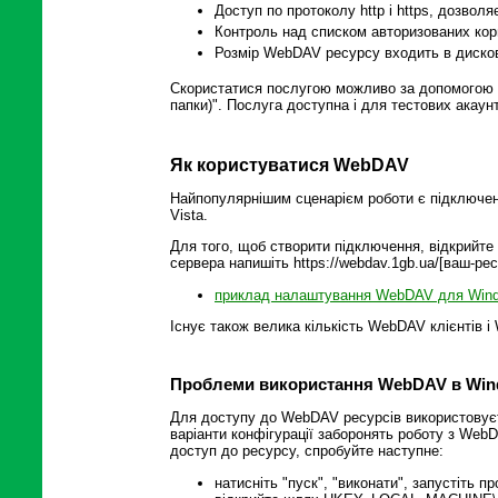
Доступ по протоколу http і https, дозвол
Контроль над списком авторизованих кори
Розмір WebDAV ресурсу входить в дисков
Скористатися послугою можливо за допомогою ос
папки)". Послуга доступна і для тестових акаунт
Як користуватися WebDAV
Найпопулярнішим сценарієм роботи є підключен
Vista.
Для того, щоб створити підключення, відкрийте 
сервера напишіть
https://webdav.1gb.ua/[ваш-рес
приклад налаштування WebDAV для Wind
Існує також велика кількість WebDAV клієнтів 
Проблеми використання WebDAV в Wi
Для доступу до WebDAV ресурсів використовуєт
варіанти конфігурації заборонять роботу з Web
доступ до ресурсу, спробуйте наступне:
натисніть "пуск", "виконати", запустіть пр