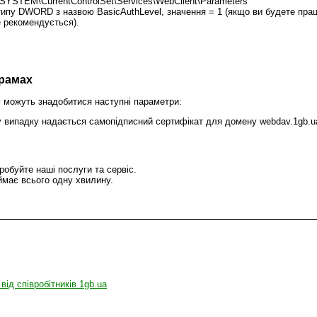
TEM\CurrentControlSet\Services\WebClient\Parameters
р типу DWORD з назвою BasicAuthLevel, значення = 1 (якщо ви будете пра
е рекомендується).
рамах
м можуть знадобитися наступні параметри:
випадку надається самопідписний сертифікат для домену webdav.1gb.ua 
обуйте наші послуги та сервіс.
має всього одну хвилину.
 від співробітників 1gb.ua