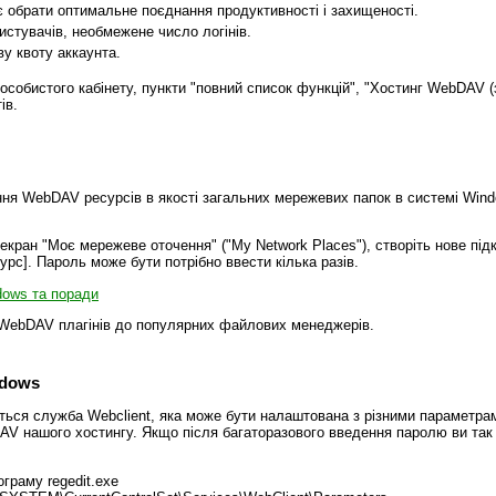
яє обрати оптимальне поєднання продуктивності і захищеності.
стувачів, необмежене число логінів.
у квоту аккаунта.
обистого кабінету, пункти "повний список функцій", "Хостинг WebDAV (
ів.
ня WebDAV ресурсів в якості загальних мережевих папок в системі Win
екран "Моє мережеве оточення" ("My Network Places"), створіть нове підк
урс].
Пароль може бути потрібно ввести кілька разів.
ows та поради
і WebDAV плагінів до популярних файлових менеджерів.
ndows
ься служба Webclient, яка може бути налаштована з різними параметрам
DAV нашого хостингу. Якщо після багаторазового введення паролю ви так
ограму regedit.exe