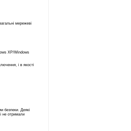
загальні мережеві
dows XP/Windows
лючення, і в якості
и безпеки. Деякі
 і не отримали