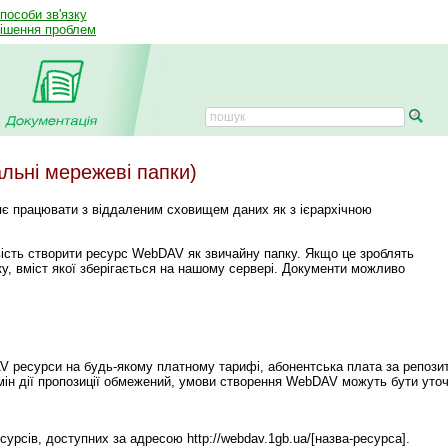
способи зв'язку
рішення проблем
льні мережеві папки)
є працювати з віддаленим сховищем даних як з ієрархічною
ість створити ресурс WebDAV як звичайну папку. Якщо це зроблять
ку, вміст якої зберігається на нашому сервері. Документи можливо
 ресурси на будь-якому платному тарифі, абонентська плата за репозито
ермін дії пропозиції обмежений, умови створення WebDAV можуть бути уточ
сурсів, доступних за адресою
http://webdav.1gb.ua/[назва-ресурса].