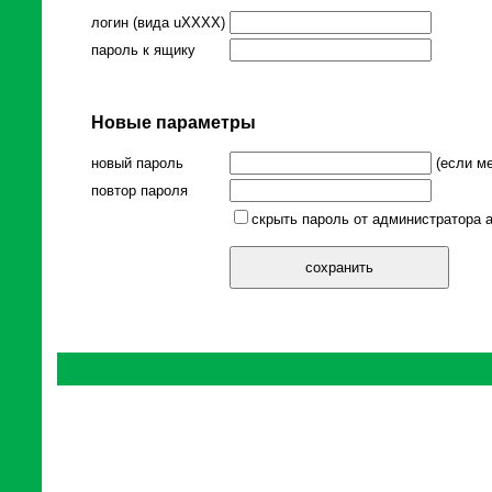
логин (вида uXXXX)
пароль к ящику
Новые параметры
новый пароль
(если ме
повтор пароля
скрыть пароль от администратора а