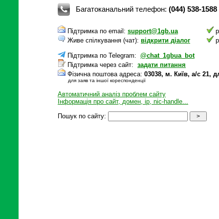
Багатоканальний телефон:
(044) 538-1588
Підтримка по email:
support@1gb.ua
р
Живе спілкування (чат):
відкрити діалог
р
Підтримка по Telegram:
@chat_1gbua_bot
Підтримка через сайт:
задати питання
Фізична поштова адреса:
03038, м. Київ, а/с 21
для заяв та іншої кореспонденції
Автоматичний аналіз проблем сайту
Інформація про сайт, домен, ip, nic-handle...
Пошук по сайту: