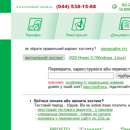
всі 
та ви
як обрати правильний варіант хостингу?
прочитайте тут
віртуальний хостинг
VDS Hyper-V (Windows, Linux)
Перевірити, зареєструвати або перенести
важливо:
особливості українських доменів
домен у іншій зоні?
реєструйтесь
, підключайт
Боїтеся почати або змінити хостинг?
Tестовий період - 10днів. Ви не зобов`язані платити,
-
реєстрація тестового аккаунта - 1 хвилина
-
спеціальна пропозиція - домен до оплати
-
допомога у перенесенні сайту до 1Gb.ua
PROSTO
"Стандарт"
"Про