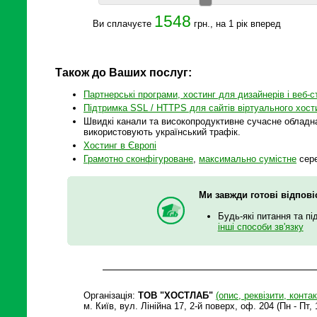
1548
Ви сплачуєте
грн., на 1 рік вперед
Також до Ваших послуг:
Партнерські програми, хостинг для дизайнерів і веб-с
Підтримка SSL / HTTPS для сайтів віртуального хост
Швидкі канали та високопродуктивне сучасне обладнан
використовують український трафік.
Хостинг в Європі
Грамотно сконфігуроване
,
максимально сумістне
сере
Ми завжди готові відпові
Будь-які питання та пі
інші способи зв'язку
Організація:
ТОВ "ХОСТЛАБ"
(опис, реквізити, контак
м. Київ, вул. Лінійна 17, 2-й поверх, оф. 204 (Пн - Пт, 