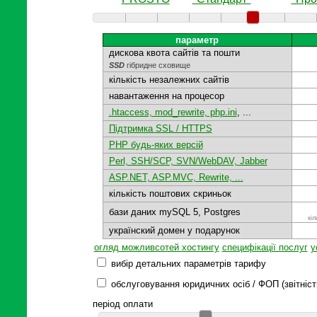
параметр
дискова квота сайтів та пошти
SSD
гібридне сховище
кількість незалежних сайтів
навантаження на процесор
.htaccess, mod_rewrite, php.ini
, ...
Підтримка SSL / HTTPS
PHP будь-яких версій
Perl, SSH/SCP, SVN/WebDAV, Jabber
ASP.NET, ASP.MVC, Rewrite, ...
кількість поштових скриньок
бази даних mySQL 5, Postgres
кі
українский домен у подарунок
огляд можливсотей хостингу
специфікації послуг
у
вибір детальних параметрів тарифу
обслуговування юридичних осіб / ФОП (звітніст
період оплати