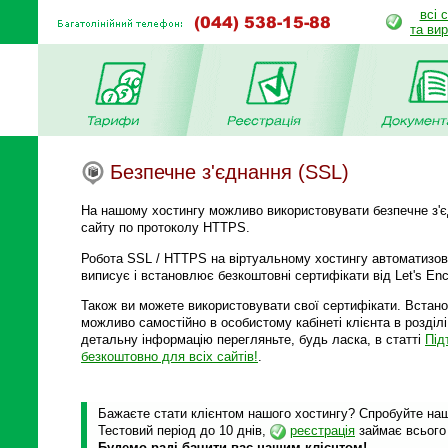
всі 
та ви
Безпечне з'єднання (SSL)
На нашому хостингу можливо використовувати безпечне з'є
сайту по протоколу HTTPS.
Робота SSL / HTTPS на віртуальному хостингу автоматизов
виписує і встановлює безкоштовні сертифікати від Let's Enc
Також ви можете використовувати свої сертифікати. Встано
можливо самостійно в особистому кабінеті клієнта в розділ
детальну інформацію перегляньте, будь ласка, в статті
Під
безкоштовно для всіх сайтів!
.
Бажаєте стати клієнтом нашого хостингу? Спробуйте наші
Тестовий період до 10 днів,
реєстрація
займає всього
Будемо раді бачити вас нашим клієнтом!