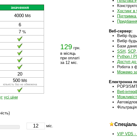
Пільгова к
Конструкт
значення
Хостинг в 
4000
Мб
Підтримка
Придбання 
6
Веб-сервер:
7
%
Вибір будь
Вибір будь
129
Бази дани
грн.
SSH
,
SCP
в місяць
Python / Pl
при оплаті
Доступ до 
за 12 міс.
Робота з ф
Можемо за
20
500
Мб
Електронна п
кількість баз не обмежена
POP3/SMT
Веб-інтерф
Можливіст
уг
усі ціни
Автовідпов
Фільтрація
ість)
Спеціаль
міс.
VIP VDS -