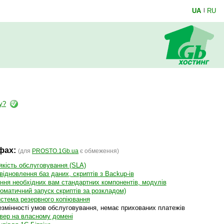
UA
|
RU
у?
ифах:
(для
PROSTO.1Gb.ua
є обмеження)
якість обслуговування (SLA)
відновлення баз даних, скриптів з Backup-ів
ння необхідних вам стандартних компонентів, модулів
оматичний запуск скриптів за розкладом)
истема резервного копіювання
езмінності умов обслуговування, немає прихованих платежів
рвер на власному домені