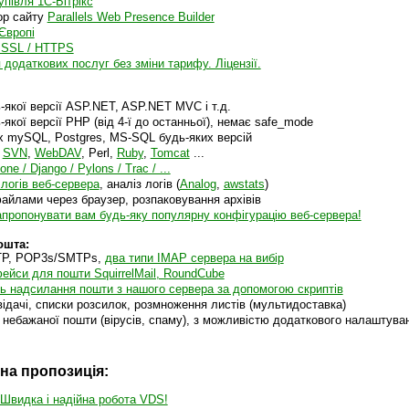
упівля 1С-Бітрікс
ор сайту
Parallels Web Presence Builder
Європі
 SSL / HTTPS
додаткових послуг без зміни тарифу. Ліцензії.
-якої версії ASP.NET, ASP.NET MVC і т.д.
-якої версії PHP (від 4-ї до останньої), немає safe_mode
х mySQL, Postgres, MS-SQL будь-яких версій
,
SVN
,
WebDAV
, Perl,
Ruby
,
Tomcat
...
one / Django / Pylons / Trac / ...
логів веб-сервера
, аналіз логів (
Analog
,
awstats
)
айлами через браузер, розпаковування архівів
пропонувати вам будь-яку популярну конфігурацію веб-сервера!
ошта:
P, POP3s/SMTPs,
два типи IMAP сервера на вибір
ейси для пошти SquirrelMail, RoundCube
ь надсилання пошти з нашого сервера за допомогою скриптів
ідачі, списки розсилок, розмноження листів (мультидоставка)
 небажаної пошти (вірусів, спаму), з можливістю додаткового налаштува
на пропозиція:
 Швидка і надійна робота VDS!