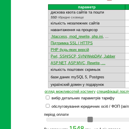
параметр
дискова квота сайтів та пошти
SSD
гібридне сховище
кількість незалежних сайтів
навантаження на процесор
.htaccess, mod_rewrite, php.ini
, ...
Підтримка SSL / HTTPS
PHP будь-яких версій
Perl, SSH/SCP, SVN/WebDAV, Jabber
ASP.NET, ASP.MVC, Rewrite, ...
кількість поштових скриньок
бази даних mySQL 5, Postgres
українский домен у подарунок
огляд можливсотей хостингу
специфікації посл
вибір детальних параметрів тарифу
обслуговування юридичних осіб / ФОП (звітн
період оплати
1548