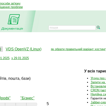
способи зв'язку
рішення проблем
)
VDS OpenVZ (Linux)
як обрати правильний варіант хостинг
01.2025
.
з 29.01.2025
У всіх тар
тів, пошта, бази)
Угода про 
Запити на 
Встановле
CRON (авт
Надійна с
Профі"
"Бізнес"
Гарантія н
Jabber-се
5