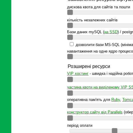
дискова квота для сайтів та пошти
кількість незалежних сайтів
Бази даних mySQL (
на SSD
) / postg
дозволити бази MS-SQL (мініма
навантаження на одне ядро процесо
Розширені ресурси
VIP хостинг
- швидка і надійна робо
частина квоти на виділеному VIP S
оперативна пам'ять для
Ruby
,
Tomca
конструктор сайту від Parallels
(обер
період оплати