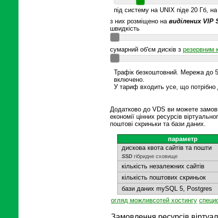
під систему на UNIX піде 20 Гб, н
з них розміщено на
виділених VIP
швидкість
сумарний об'єм дисків з
резервним 
Трафік безкоштовний. Мережа до 50
включено.
У тариф входить усе, що потрібно 
Додатково до VDS ви можете замови
економії цінних ресурсів віртуально
поштові скриньки та бази даних.
параметр
дискова квота сайтів та пошти
SSD
гібридне сховище
кількість незалежних сайтів
кількість поштових скриньок
бази даних mySQL 5, Postgres
огляд можливсотей хостингу
специф
Замовлення ресурсів віртуал