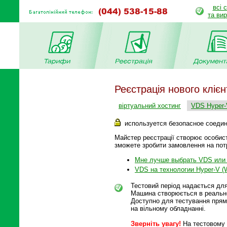
всі 
та ви
Реєстрація нового клієн
віртуальний хостинг
VDS Hyper-
используется безопасное соеди
Майстер реєстрації створює особист
зможете зробити замовлення на пот
Мне лучше выбрать VDS или 
VDS на технологии Hyper-V (W
Тестовий період надається для
Машина створюється в реально
Доступно для тестування прямо
на вільному обладнанні.
Зверніть увагу!
На тестовому 