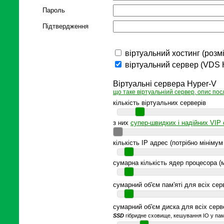
Пароль
Підтвердження
віртуальний хостинг (розм
віртуальний сервер (VDS 
Віртуальні сервера Hyper-V
що таке віртуальніий сервер, опис пос
кількість віртуальних серверів
з них
супер-швидких і надійних VIP 
кількість IP адрес (потрібно мініму
сумарна кількість ядер процесора (
сумарний об'єм пам'яті для всіх сер
сумарний об'єм диска для всіх серв
SSD
гібридне сховище, кешування IO у пам