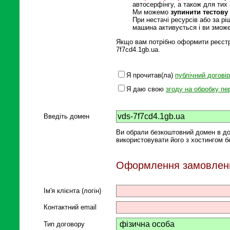
автосерфінгу, а також для тих 
Ми можемо
зупинити тестов
При нестачі ресурсів або за р
машина активується і ви змож
Якщо вам потрібно оформити реєстра
7f7cd4.1gb.ua.
Я прочитав(ла)
публічний договір
Я даю свою
згоду на обробку п
Введіть домен
Ви обрали безкоштовний домен в до
використовувати його з хостингом б
Оформлення замовлен
Ім'я клієнта (логін)
Контактний email
Тип договору